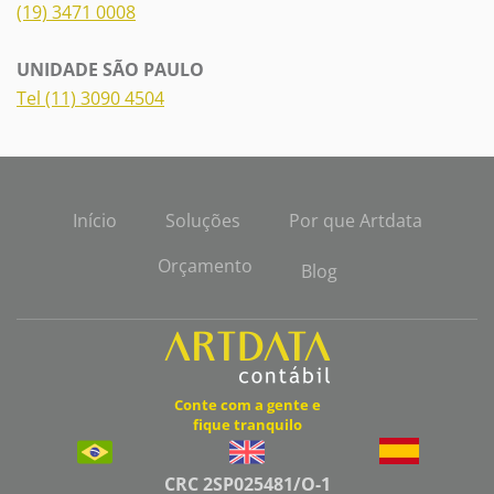
(19) 3471 0008
UNIDADE SÃO PAULO
Tel (11) 3090 4504
Início
Soluções
Por que Artdata
Orçamento
Blog
Conte com a gente e
fique tranquilo
CRC 2SP025481/O-1