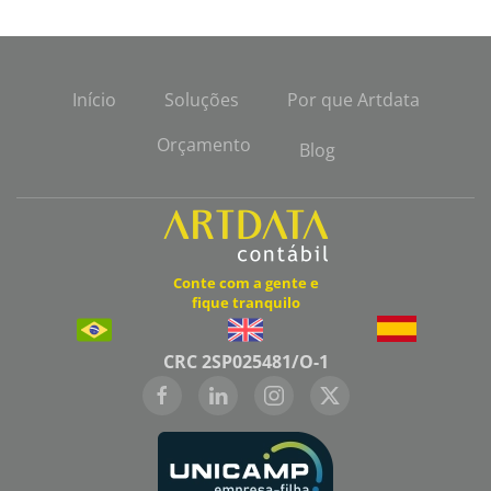
Início
Soluções
Por que Artdata
Orçamento
Blog
Conte com a gente e
fique tranquilo
CRC 2SP025481/O-1