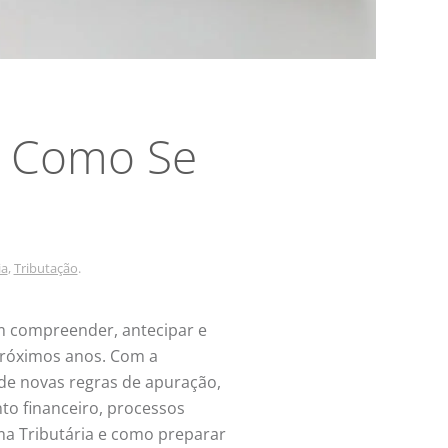
a: Como Se
ia
,
Tributação
.
m compreender, antecipar e
próximos anos. Com a
o de novas regras de apuração,
to financeiro, processos
rma Tributária e como preparar