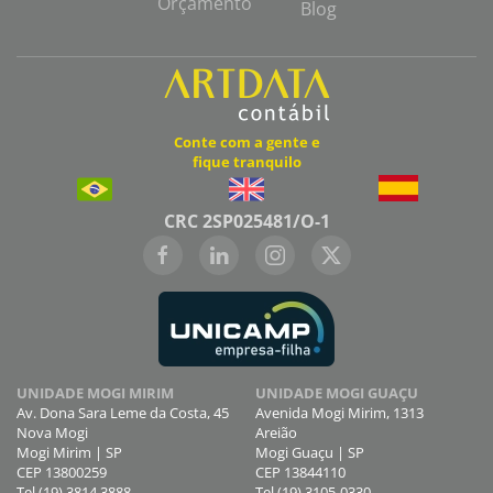
Orçamento
Blog
Conte com a gente e
fique tranquilo
CRC 2SP025481/O-1
UNIDADE MOGI MIRIM
UNIDADE MOGI GUAÇU
Av. Dona Sara Leme da Costa, 45
Avenida Mogi Mirim, 1313
Nova Mogi
Areião
Mogi Mirim | SP
Mogi Guaçu | SP
CEP 13800259
CEP 13844110
Tel (19) 3814 3888
Tel (19) 3105-0330