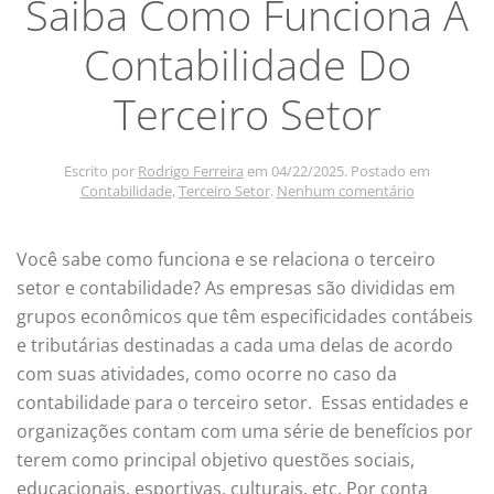
Saiba Como Funciona A
Contabilidade Do
Terceiro Setor
Escrito por
Rodrigo Ferreira
em
04/22/2025
. Postado em
em
Contabilidade
,
Terceiro Setor
.
Nenhum comentário
Saiba
Como
Funciona
Você sabe como funciona e se relaciona o terceiro
A
setor e contabilidade? As empresas são divididas em
Contabilida
Do
grupos econômicos que têm especificidades contábeis
Terceiro
e tributárias destinadas a cada uma delas de acordo
Setor
com suas atividades, como ocorre no caso da
contabilidade para o terceiro setor. Essas entidades e
organizações contam com uma série de benefícios por
terem como principal objetivo questões sociais,
educacionais, esportivas, culturais, etc. Por conta