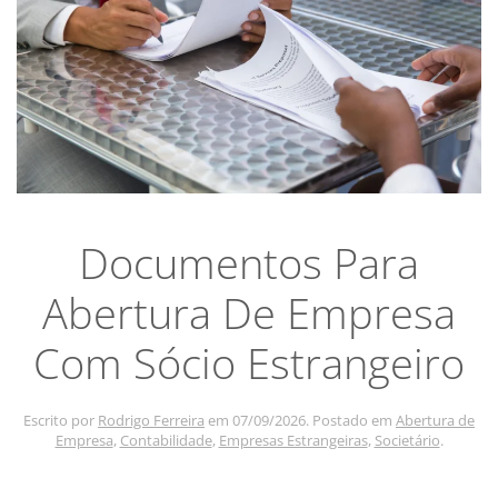
Documentos Para
Abertura De Empresa
Com Sócio Estrangeiro
Escrito por
Rodrigo Ferreira
em
07/09/2026
. Postado em
Abertura de
Empresa
,
Contabilidade
,
Empresas Estrangeiras
,
Societário
.