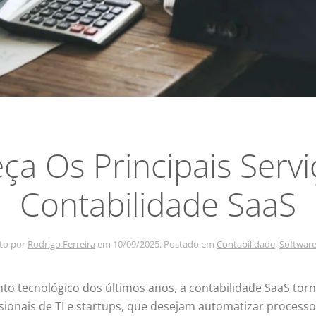
a Os Principais Serv
Contabilidade SaaS
ito por
Rodrigo Ferreira
em
10/09/2025
. Postado em
Contabilidade
,
Software
to tecnológico dos últimos anos, a contabilidade SaaS torn
sionais de TI e startups, que desejam automatizar processos