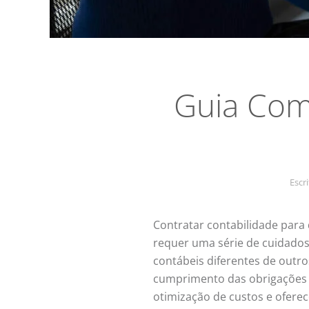
Guia Com
Escr
Contratar contabilidade para
requer uma série de cuidados,
contábeis diferentes de outro
cumprimento das obrigações le
otimização de custos e oferec