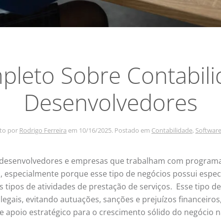
pleto Sobre Contabili
Desenvolvedores
ito por
Rodrigo Ferreira
em
10/16/2025
. Postado em
Contabilidade
,
Software
 desenvolvedores e empresas que trabalham com programação
 especialmente porque esse tipo de negócios possui especifi
s tipos de atividades de prestação de serviços. Esse tipo d
gais, evitando autuações, sanções e prejuízos financeiros
e apoio estratégico para o crescimento sólido do negócio n