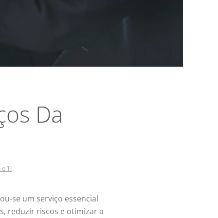
iços Da
 e TI
.
ou-se um serviço essencial
, reduzir riscos e otimizar a