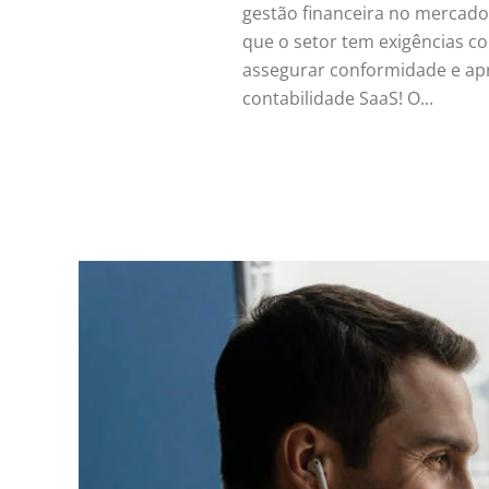
gestão financeira no mercado
que o setor tem exigências c
assegurar conformidade e apro
contabilidade SaaS! O...