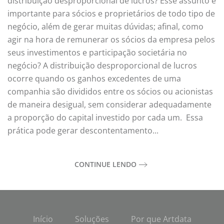
distribuição desproporcional de lucros? Esse assunto é
A
Distribu
importante para sócios e proprietários de todo tipo de
Desprop
negócio, além de gerar muitas dúvidas; afinal, como
de
Lucros
agir na hora de remunerar os sócios da empresa pelos
seus investimentos e participação societária no
negócio? A distribuição desproporcional de lucros
ocorre quando os ganhos excedentes de uma
companhia são divididos entre os sócios ou acionistas
de maneira desigual, sem considerar adequadamente
a proporção do capital investido por cada um. Essa
prática pode gerar descontentamento...
CONTINUE LENDO
Início
Soluções
Por que Artdata