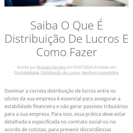
Saiba O Que É
Distribuição De Lucros E
Como Fazer
Escrito por
Rodrigo Ferreira
em
05/07/2024
. Postado em
em
Contabilidade
,
Distribuição de Lucros
.
Nenhum comentário
Saiba
O
Que
Dominar a correta distribuição de lucros entre os
É
sócios da sua empresa é essencial para assegurar a
Distribu
De
estabilidade financeira e não gerar passivos tributários
Lucros
para a sua empresa. Para isso, essa prática deve estar
E
Como
detalhada e especificada no contrato social ou no
Fazer
acordo de cotistas, para prevenir discordâncias