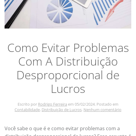
Como Evitar Problemas
Com A Distribuição
Desproporcional de
Lucros
Escrito por
Rodrigo Ferreira
em
05/02/2024
. Postado em
em
Contabilidade
,
Distribuição de Lucros
.
Nenhum comentário
Como
Evitar
Proble
Você sabe o que é e como evitar problemas com a
Com