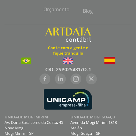
Orçamento
Blog
Conte com a gente e
fique tranquilo
CRC 2SP025481/O-1
UNIDADE MOGI MIRIM
UNIDADE MOGI GUAÇU
Av. Dona Sara Leme da Costa, 45
Avenida Mogi Mirim, 1313
Nova Mogi
Areião
Mogi Mirim | SP
Mogi Guaçu | SP