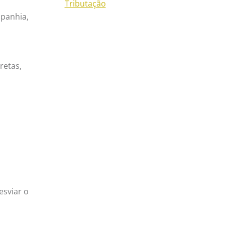
Tributação
mpanhia,
retas,
esviar o