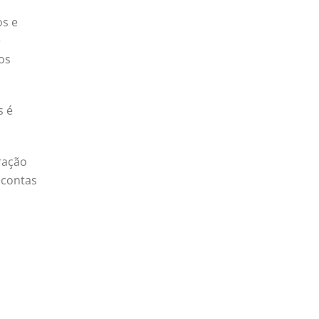
os e
e
os
s é
ração
 contas