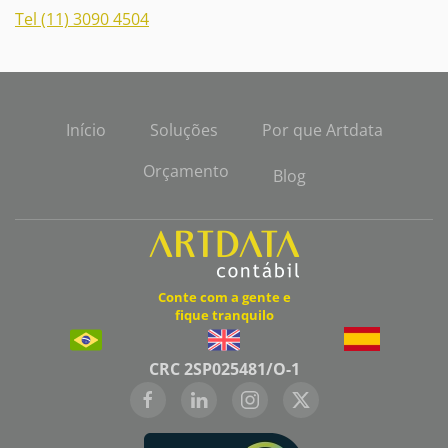
Tel (11) 3090 4504
Início
Soluções
Por que Artdata
Orçamento
Blog
Conte com a gente e
fique tranquilo
CRC 2SP025481/O-1